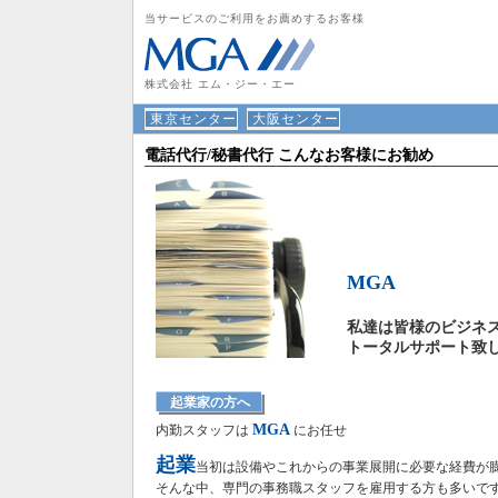
当サービスのご利用をお薦めするお客様
株式会社 エム・ジー・エー
東京センター
大阪センター
電話代行/秘書代行 こんなお客様にお勧め
MGA
私達は皆様のビジネ
トータルサポート致
起業家の方へ
MGA
内勤スタッフは
にお任せ
起業
当初は設備やこれからの事業展開に必要な経費が
そんな中、専門の事務職スタッフを雇用する方も多いで