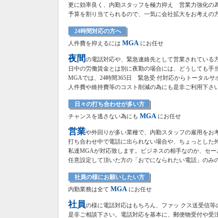
更に効率良く、内勤スタッフを極力抑え 営業力強化の
予算を割り当てられるので、一気に会社拡大をお考えの
24時間対応の方へ
MGA
人件費を抑えるには
にお任せ
夜間
の電話対応や、緊急連絡先として営業されている
日中の労働賃金とは別に夜勤の場合には、どうしても手
MGAでは、24時間365日 緊急受 付対応からトータル
人件費や維持費等のコスト削減の為にも是非ご利用下さ
日々の打ち合わせが多い方
MGA
チャンスを逃さない為にも
にお任せ
営業
や外回りが多い業種で、内勤スタッフの雇用をお
打ち合わせ中で電話に出られない場合や、ちょっとした
私達MGAが対応致します。ビジネスの相手なのか、セー
任意設定して頂いた方の「おでになられたい電話」のみ
社員の様にお願いしたい方
MGA
内勤業務は全て
にお任せ
社員
の様に電話対応はもちろん、ファッ クス送受信等
是非ご相談下さい。電話対応を基本に、郵便物受付や受