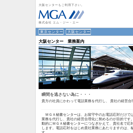
大阪センターもご利用下さい。
株式会社 エム・ジー・エー
東京センター
大阪センター
大阪センター 業務案内
瞬間を逃さない為に・・・
貴方の社員にかわって電話業務を代行し、 貴社の経営合
ＭＧＡ秘書センターは、お留守中のお電話応対だけでは
業務を代行し、貴社の経営合理化に努めるのが目的です
動的にＭＧＡ秘書センターにつなぎかえて、貴社名で応
します。電話応対をはじめ貴社業務にあたりますのは、
す。