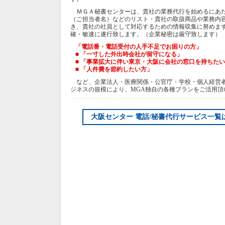
ＭＧＡ秘書センターは、貴社の業務代行を始めるにあた
（ご担当者名）などのリスト・貴社の取扱商品や業務内
き、貴社の社員として対応するための情報収集に努めま
確・敏速に遂行致します。（企業秘密は厳守致します）
「
電話番・電話受付
の人手不足でお困りの方」
■ 「一寸した外出時会社が留守になる」
■ 「事業拡大に伴い
東京・大阪
に会社の窓口を持ちたい
■ 「人件費を節約したい方」
など、企業法人・医療関係・公官庁・学校・個人経営者
ジネスの規模により、MGA独自の各種プランをご活用頂
大阪センター 電話/秘書代行サービス一